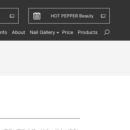
HOT PEPPER Beauty
Info
About
Nail Gallery
Price
Products